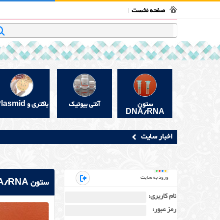
فروشگاه بیوتکنولوژی
تماس با ما
قوانین و مقررات
در 
صفحه نخست
جستجو
ستون
آنتی بیوتیک
باکتری و Plasmid
DNA/RNA
اخبار سایت
ورود به سایت
ستون DNA/RNA
نام کاربری:
رمز عبور: