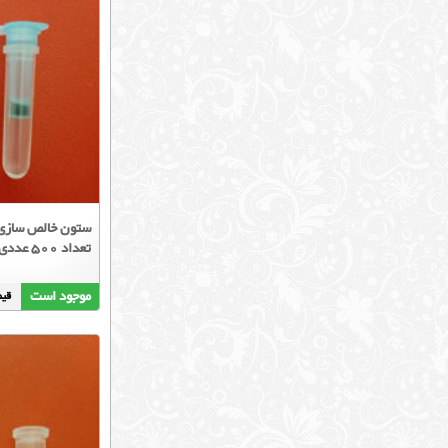
تعداد 500 عددی
موجود است
قیمت :00