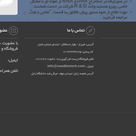
در صورتیکه در استخراج DNA و RNA از نمونه ای با مشکل
خاصی روبرو هستید واحد R & D شرکت در خدمت شماست
جهت اطلاع از نحوه صدور پیش فاکتور به قسمت "تماس با ما "
بیشتر
مراجعه فرمایید
تماس با ما
عضوی
با عضویت د
آدرس: شیراز- بلوار استقلال- ابتدای خیابان شبان
فروشگاه و ف
کد پستی: 7174643875
تلفن فروشگاه زیست فن آوری زند: 09172618548
ایمیل:
ایمیل : info@zandbiotech.com
تلفن همراه:
آدرس شعبه: زابل-میدان جهاد -مرکز رشد دانشگاه زابل