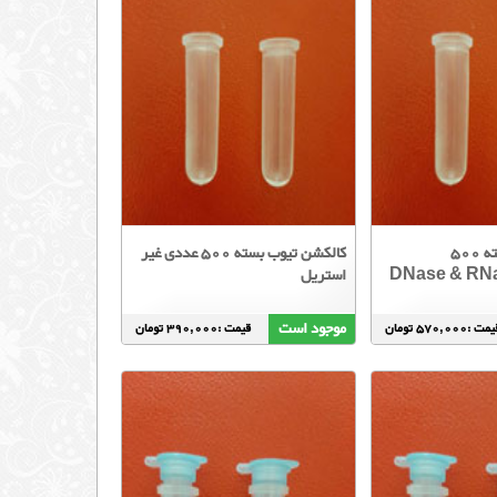
کالکشن تیوب بسته 500
کالکشن تیوب بسته 500 عددی غیر
استریل
موجود است
مت :570,000 تومان
قیمت :390,000 تومان