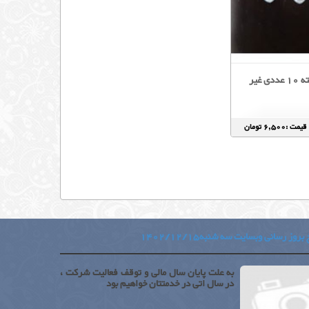
کالکشن تیوب بسته 10 عددی غیر
قیمت :6,500 تومان
بروز رسانی وبسایت سه شنبه1402/12/15
به علت پایان سال مالی و توقف فعالیت شرکت ،
در سال اتی در خدمتتان خواهیم بود