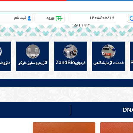
باره ما
مشاوره علمی رایگان
خواندنیهای مفید
گالری
1405/05/16
ورود
ثبت نام
15:11:35
خدمات آزمایشگاهی
کیتهایZandBio
آنزیم و سایز مارکر
ملزوما