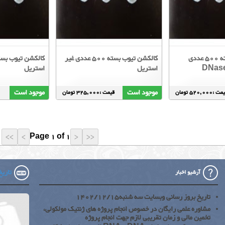
کالکشن تیوب بسته 500 عددی
کالکشن تیوب بسته 500 عددی غیر
DNase
استریل
استریل
موجود است
موجود است
 :520,000 تومان
قیمت :325,000 تومان
Page 1 of 1
تاریخ 
آرشیو اخبار
تاریخ بروز رسانی وبسایت سه شنبه1402/12/15
مشاوره علمی رایگان در خصوص انجام پروژه های ژنتیک مولکولی،
تخمین مالی و زمان تقریبی لازم جهت انجام پروژه