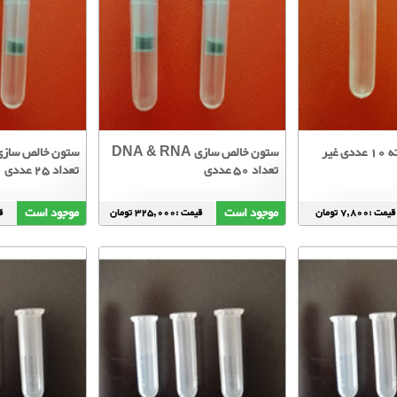
کالکشن تیوب بسته 10 عددی غیر
ستون خالص سازی DNA & RNA
تعداد 50 عددی
تعداد 25 عددی
موجود است
موجود است
قیمت :7,800 تومان
قیمت :325,000 تومان
قی