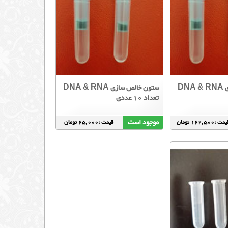
ستون خالص سازی DNA & RNA
ستون خالص سازی DNA & RNA
تعداد 10 عددی
موجود است
مت :162,500 تومان
قیمت :65,000 تومان