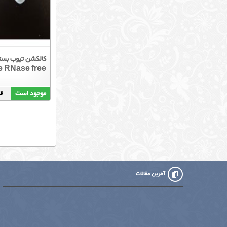
 RNase free
موجود است
قیمت
آخرین مقالات