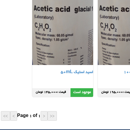
اسید استیک 50mL
موجود است
 :195,000 تومان
قیمت :145,000 تومان
Page 1 of 1