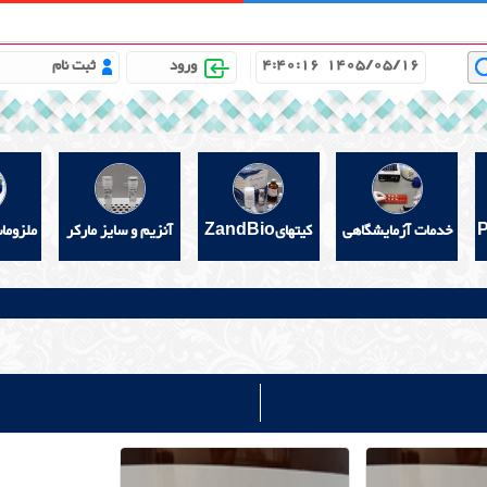
باره ما
مشاوره علمی رایگان
خواندنیهای مفید
گالری
4:40:17
1405/05/16
ورود
ثبت نام
خدمات آزمایشگاهی
کیتهایZandBio
آنزیم و سایز مارکر
ملزوما