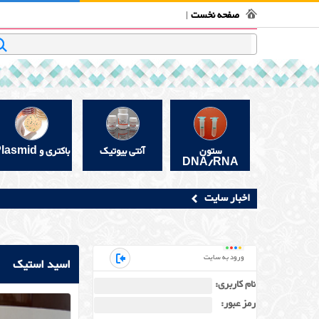
فروشگاه بیوتکنولوژی
تماس با ما
قوانین و مقررات
در 
صفحه نخست
جستجو
ستون
آنتی بیوتیک
باکتری و Plasmid
DNA/RNA
اخبار سایت
ورود به سایت
اسید استیک
نام کاربری:
رمز عبور: